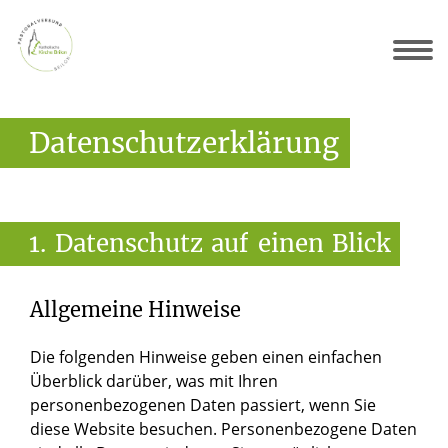
für Sie da
Sakramente
Gottesdienste
Gemeinden
Friedhöfe
Radlinghausen – Hl. Dreifaltigkeit
Scharfenberg – St. Laurentius
Nehden – St. Johannes Bapt.
Datenschutzerklärung
1.
Datenschutz
auf
einen
Blick
Allgemeine Hinweise
Die folgenden Hinweise geben einen einfachen
Überblick darüber, was mit Ihren
personenbezogenen Daten passiert, wenn Sie
diese Website besuchen. Personenbezogene Daten