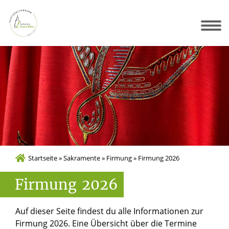
für Sie da
Sakramente
Gottesdienste
Gemeinden
Friedhöfe
Radlinghausen – Hl. Dreifaltigkeit
Scharfenberg – St. Laurentius
Nehden – St. Johannes Bapt.
Startseite
»
Sakramente
»
Firmung
»
Firmung 2026
Firmung
2026
Auf dieser Seite findest du alle Informationen zur
Firmung 2026. Eine Übersicht über die Termine