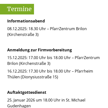
Wochenende wegfährt, muss mit
E-
Termine
zusätzlichen Kosten rechnen.
Mail:
stadtkaplan.kiene@pastoralverbund-
brilon.de
Informationsabend
Telefon: 02964 159310
08.12.2025: 18.30 Uhr – PfarrZentrum Brilon
(Kirchenstraße 3)
Katja Neumann
Anmeldung zur Firmvorbereitung
E-Mail:
kneumann@gmx.de
15.12.2025: 17.00 Uhr bis 18.00 Uhr – PfarrZentrum
Brilon (Kirchenstraße 3)
16.12.2025: 17.30 Uhr bis 18.00 Uhr – Pfarrheim
Thülen (Dionysiusstraße 15)
Auftaktgottesdienst
25. Januar 2026 um 18.00 Uhr in St. Michael
Gudenhagen