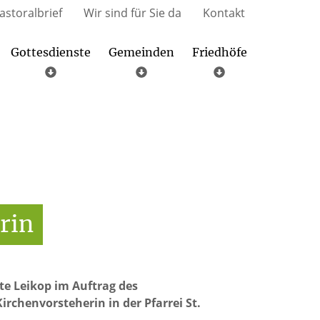
astoralbrief
Wir sind für Sie da
Kontakt
Gottesdienste
Gemeinden
Friedhöfe
Libori-Fußwallfahrt nach Paderborn
Radlinghausen – Hl. Dreifaltigkeit
Scharfenberg – St. Laurentius
Nehden – St. Johannes Bapt.
rin
te Leikop im Auftrag des
rchenvorsteherin in der Pfarrei St.