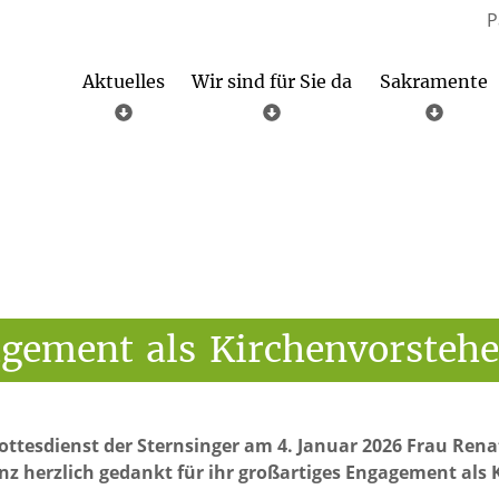
P
Aktuelles
Wir sind für Sie da
Sakramente
Übersicht aller Gottesdienste
Wahlergebnisse der Kirchenvorstands- und Gemeinderatswahlen
Altenbüren – St. Johannes Bapt. und Agatha
Brilon – St. Petrus und Andreas
Seelsorglicher Notfalldienst
agement
als
Kirchenvorstehe
ottesdienst der Sternsinger am 4. Januar 2026 Frau Rena
 herzlich gedankt für ihr großartiges Engagement als Ki