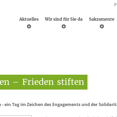
P
Aktuelles
Wir sind für Sie da
Sakramente
Übersicht aller Gottesdienste
Wahlergebnisse der Kirchenvorstands- und Gemeinderatswahlen
Altenbüren – St. Johannes Bapt. und Agatha
Brilon – St. Petrus und Andreas
Seelsorglicher Notfalldienst
en
–
Frieden
stiften
e - ein Tag im Zeichen des Engagements und der Solidarit