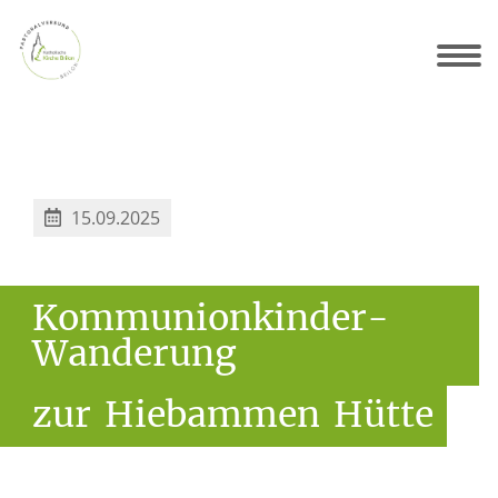
für Sie da
Sakramente
Gottesdienste
Gemeinden
Friedhöfe
Radlinghausen – Hl. Dreifaltigkeit
Scharfenberg – St. Laurentius
Nehden – St. Johannes Bapt.
15.09.2025
Kommunionkinder-
Wanderung
zur
Hiebammen
Hütte