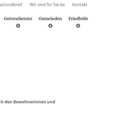
astoralbrief
Wir sind für Sie da
Kontakt
Gottesdienste
Gemeinden
Friedhöfe
Libori-Fußwallfahrt nach Paderborn
Radlinghausen – Hl. Dreifaltigkeit
Scharfenberg – St. Laurentius
Nehden – St. Johannes Bapt.
mit den Bewohnerinnen und